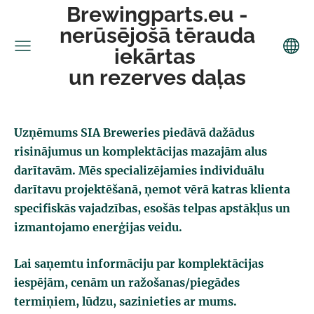
Brewingparts.eu -
nerūsējošā tērauda
iekārtas
un rezerves daļas
Uzņēmums SIA Breweries piedāvā dažādus
risinājumus un komplektācijas mazajām alus
darītavām.
Mēs specializējamies individuālu
darītavu projektēšanā, ņemot vērā katras klienta
specifiskās vajadzības, esošās telpas apstākļus un
izmantojamo enerģijas veidu.
Lai saņemtu informāciju par komplektācijas
iespējām, cenām un ražošanas/piegādes
termiņiem, lūdzu, sazinieties ar mums.