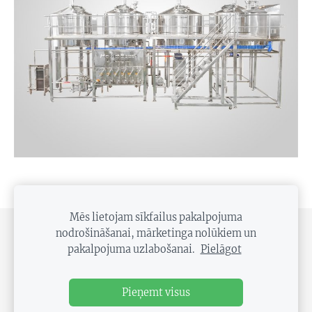
Mēs lietojam sīkfailus pakalpojuma
nodrošināšanai, mārketinga nolūkiem un
PRIVĀTUMA POLITIKA
DISTANCES LĪGUMS
pakalpojuma uzlabošanai.
Pielāgot
SĪKDATNES
Pieņemt visus