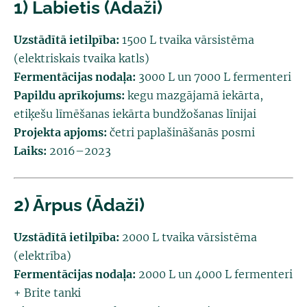
1) Labietis (Ādaži)
Uzstādītā ietilpība:
1500 L tvaika vārsistēma
(elektriskais tvaika katls)
Fermentācijas nodaļa:
3000 L un 7000 L fermenteri
Papildu aprīkojums:
kegu mazgājamā iekārta,
etiķešu līmēšanas iekārta bundžošanas līnijai
Projekta apjoms:
četri paplašināšanās posmi
Laiks:
2016–2023
2) Ārpus (Ādaži)
Uzstādītā ietilpība:
2000 L tvaika vārsistēma
(elektrība)
Fermentācijas nodaļa:
2000 L un 4000 L fermenteri
+ Brite tanki