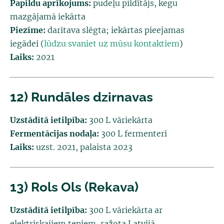
Papildu aprīkojums:
pudeļu pildītājs, kegu
mazgājamā iekārta
Piezīme:
darītava slēgta; iekārtas pieejamas
iegādei (
lūdzu svaniet uz mūsu kontaktiem
)
Laiks:
2021
12) Rundāles dzirnavas
Uzstādītā ietilpība:
300 L vāriekārta
Fermentācijas nodaļa:
300 L fermenteri
Laiks:
uzst. 2021, palaista 2023
13) Rols Ols (Rekava)
Uzstādītā ietilpība:
300 L vāriekārta ar
elektriskajiem teniem, ražota Latvijā