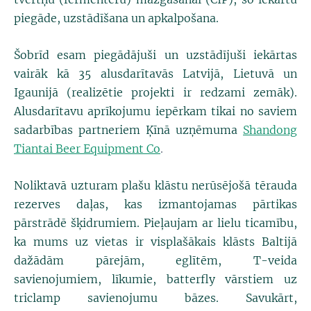
piegāde, uzstādīšana un apkalpošana.
Šobrīd esam piegādājuši un uzstādījuši iekārtas
vairāk kā 35 alusdarītavās Latvijā, Lietuvā un
Igaunijā (realizētie projekti ir redzami zemāk).
Alusdarītavu aprīkojumu iepērkam tikai no saviem
sadarbības partneriem Ķīnā uzņēmuma
Shandong
Tiantai Beer Equipment Co
.
Noliktavā uzturam plašu klāstu nerūsējošā tērauda
rezerves daļas, kas izmantojamas pārtikas
pārstrādē šķidrumiem. Pieļaujam ar lielu ticamību,
ka mums uz vietas ir visplašākais klāsts Baltijā
dažādām pārejām, eglītēm, T-veida
savienojumiem, līkumie, batterfly vārstiem uz
triclamp savienojumu bāzes. Savukārt,