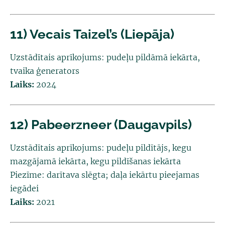
11) Vecais Taizel’s (Liepāja)
Uzstādītais aprīkojums:
pudeļu pildāmā iekārta,
tvaika ģenerators
Laiks:
2024
12) Pabeerzneer (Daugavpils)
Uzstādītais aprīkojums:
pudeļu pildītājs, kegu
mazgājamā iekārta, kegu pildīšanas iekārta
Piezīme:
darītava slēgta; daļa iekārtu pieejamas
iegādei
Laiks:
2021