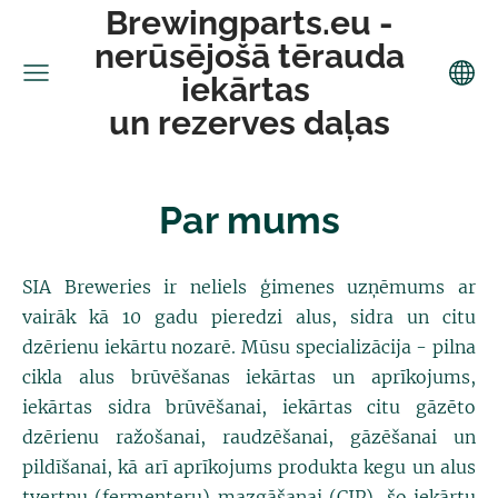
Brewingparts.eu -
nerūsējošā tērauda
iekārtas
un rezerves daļas
Par mums
SIA Breweries ir neliels ģimenes uzņēmums ar
vairāk kā 10 gadu pieredzi alus, sidra un citu
dzērienu iekārtu nozarē. Mūsu specializācija - pilna
cikla alus brūvēšanas iekārtas un aprīkojums,
iekārtas sidra brūvēšanai, iekārtas citu gāzēto
dzērienu ražošanai, raudzēšanai, gāzēšanai un
pildīšanai, kā arī aprīkojums produkta kegu un alus
tvertņu (fermenteru) mazgāšanai (CIP), šo iekārtu