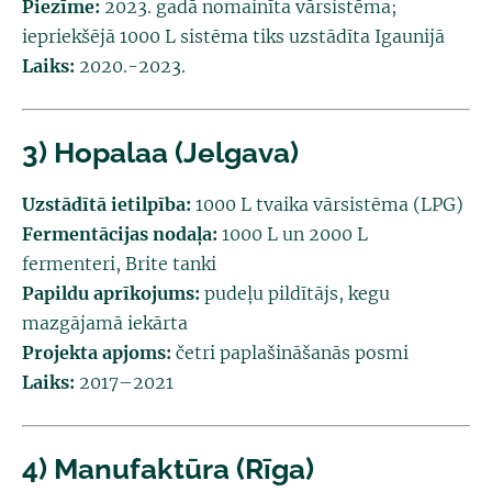
Piezīme:
2023. gadā nomainīta vārsistēma;
iepriekšējā 1000 L sistēma tiks uzstādīta Igaunijā
Laiks:
2020.-2023.
3) Hopalaa (Jelgava)
Uzstādītā ietilpība:
1000 L tvaika vārsistēma (LPG)
Fermentācijas nodaļa:
1000 L un 2000 L
fermenteri, Brite tanki
Papildu aprīkojums:
pudeļu pildītājs, kegu
mazgājamā iekārta
Projekta apjoms:
četri paplašināšanās posmi
Laiks:
2017–2021
4) Manufaktūra (Rīga)