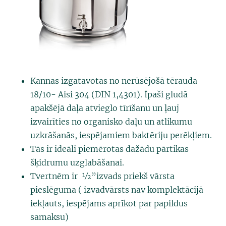
Kannas izgatavotas no nerūsējošā tērauda
18/10- Aisi 304 (DIN 1,4301). Īpaši gludā
apakšējā daļa atvieglo tīrīšanu un ļauj
izvairīties no organisko daļu un atlikumu
uzkrāšanās, iespējamiem baktēriju perēkļiem.
Tās ir ideāli piemērotas dažādu pārtikas
šķidrumu uzglabāšanai.
Tvertnēm ir ½”izvads priekš vārsta
pieslēguma ( izvadvārsts nav komplektācijā
iekļauts, iespējams aprīkot par papildus
samaksu)