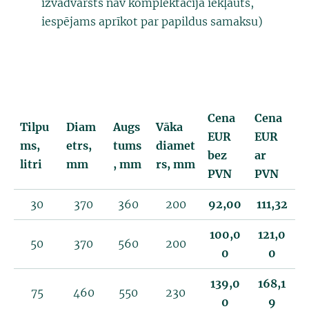
izvadvārsts nav komplektācijā iekļauts,
iespējams aprīkot par papildus samaksu)
Cena
Cena
Tilpu
Diam
Augs
Vāka
EUR
EUR
ms,
etrs,
tums
diamet
bez
ar
litri
mm
, mm
rs, mm
PVN
PVN
30
370
360
200
92,00
111,32
100,0
121,0
50
370
560
200
0
0
139,0
168,1
75
460
550
230
0
9