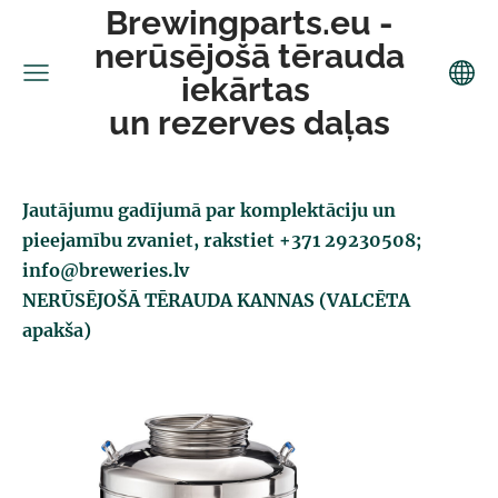
Brewingparts.eu -
nerūsējošā tērauda
iekārtas
un rezerves daļas
Jautājumu gadījumā par komplektāciju un
pieejamību zvaniet, rakstiet +371 29230508;
info@breweries.lv
NERŪSĒJOŠĀ TĒRAUDA KANNAS (VALCĒTA
apakša)