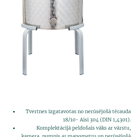
Tvertnes izgatavotas no nerūsējošā tērauda
18/10- Aisi 304 (DIN 1,4301).
Komplektācijā peldošais vāks ar vārstu,
kamera, pumpis ar manometru un nerūsējošā