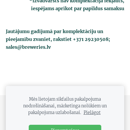
*izvadvārsts nav komplektācijā iekļauts,
iespējams aprīkot par papildus samaksu
Jautājumu gadījumā par komplektāciju un
pieejamību zvaniet, rakstiet +371 29230508;
sales@breweries.lv
Mēs lietojam sīkfailus pakalpojuma
nodrošināšanai, mārketinga nolūkiem un
PRIVĀTUMA POLITIKA
DISTANCES LĪGUMS
pakalpojuma uzlabošanai.
Pielāgot
SĪKDATNES