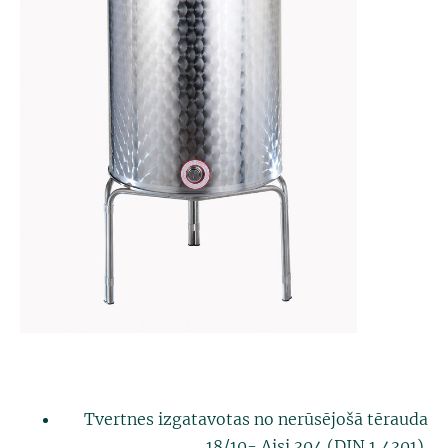
Tvertnes izgatavotas no nerūsējošā tērauda
18/10- Aisi 304 (DIN 1,4301).