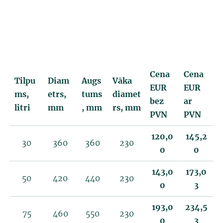
Cena
Cena
Tilpu
Diam
Augs
Vāka
EUR
EUR
ms,
etrs,
tums
diamet
bez
ar
litri
mm
, mm
rs, mm
PVN
PVN
120,0
145,2
30
360
360
230
0
0
143,0
173,0
50
420
440
230
0
3
193,0
234,5
75
460
550
230
0
3