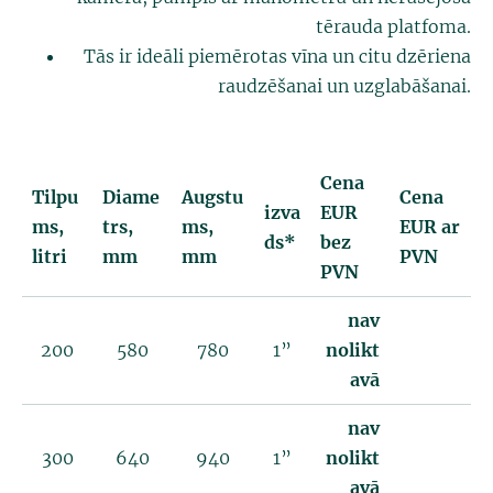
tērauda platfoma.
Tās ir ideāli piemērotas vīna un citu dzēriena
raudzēšanai un uzglabāšanai.
Cena
Tilpu
Diame
Augstu
Cena
izva
EUR
ms,
trs,
ms,
EUR ar
ds*
bez
litri
mm
mm
PVN
PVN
nav
200
580
780
1”
nolikt
avā
nav
300
640
940
1”
nolikt
avā