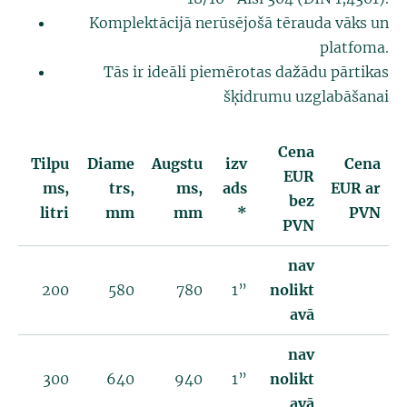
Komplektācijā nerūsējošā tērauda vāks un
platfoma.
Tās ir ideāli piemērotas dažādu pārtikas
šķidrumu uzglabāšanai
Cena
Tilpu
Diame
Augstu
izv
Cena
EUR
ms,
trs,
ms,
ads
EUR ar
bez
litri
mm
mm
*
PVN
PVN
nav
200
580
780
1”
nolikt
avā
nav
300
640
940
1”
nolikt
avā