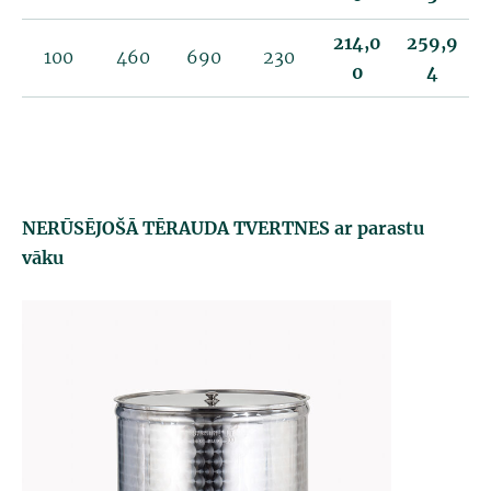
214,0
259,9
100
460
690
230
0
4
NERŪSĒJOŠĀ TĒRAUDA TVERTNES
ar parastu
vāku