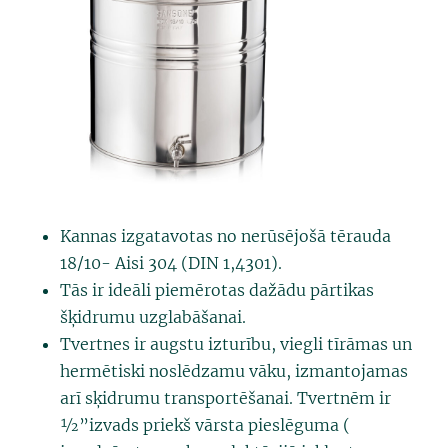
Kannas izgatavotas no nerūsējošā tērauda
18/10- Aisi 304 (DIN 1,4301).
Tās ir ideāli piemērotas dažādu pārtikas
šķidrumu uzglabāšanai.
Tvertnes ir augstu izturību, viegli tīrāmas un
hermētiski noslēdzamu vāku, izmantojamas
arī sķidrumu transportēšanai. Tvertnēm ir
½”izvads priekš vārsta pieslēguma (