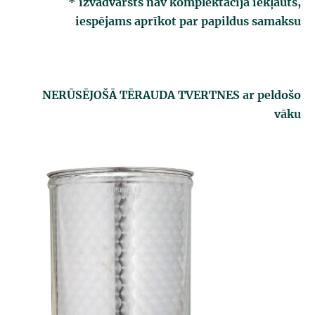
* izvadvārsts nav komplektācijā iekļauts,
iespējams aprīkot par papildus samaksu
NERŪSĒJOŠĀ TĒRAUDA TVERTNES
ar peldošo
vāku