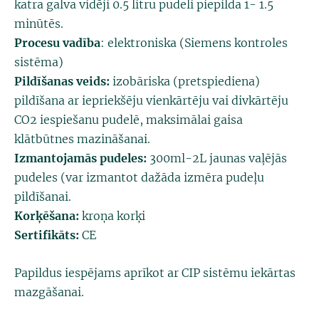
katra galva vidēji 0.5 litru pudeli piepilda 1- 1.5
minūtēs.
Procesu vadība
: elektroniska (Siemens kontroles
sistēma)
Pildīšanas veids:
izobāriska (pretspiediena)
pildīšana ar iepriekšēju vienkārtēju vai divkārtēju
CO2 iespiešanu pudelē, maksimālai gaisa
klātbūtnes mazināšanai.
Izmantojamās pudeles:
300ml-2L jaunas vaļējās
pudeles (var izmantot dažāda izmēra pudeļu
pildīšanai.
Korķēšana:
kroņa korķi
Sertifikāts:
CE
Papildus iespējams aprīkot ar CIP sistēmu iekārtas
mazgāšanai.