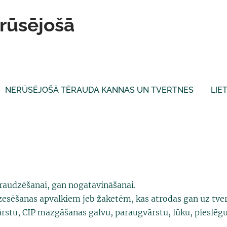
erūsējošā
NERŪSĒJOŠĀ TĒRAUDA KANNAS UN TVERTNES
LIE
raudzēšanai, gan nogatavināšanai.
esēšanas apvalkiem jeb žaketēm, kas atrodas gan uz tver
 vārstu, CIP mazgāšanas galvu, paraugvārstu, lūku, pieslēg