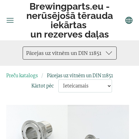
Brewingparts.eu -
nerūsējošā tērauda
iekārtas
un rezerves daļas
Pārejas uz vītnēm un DIN 11851
Preču katalogs
Pārejas uz vītnēm un DIN 11851
Kārtot pēc