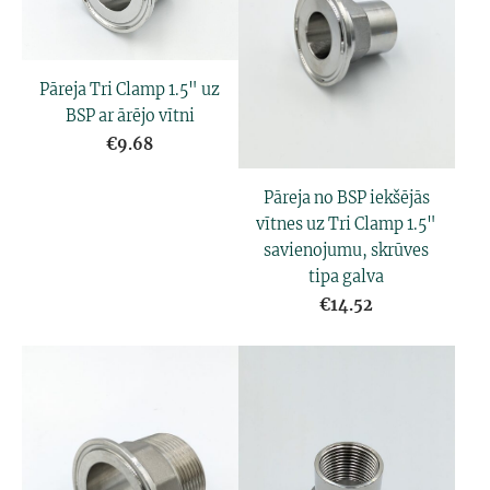
Pāreja Tri Clamp 1.5" uz
BSP ar ārējo vītni
€9.68
Pāreja no BSP iekšējās
vītnes uz Tri Clamp 1.5"
savienojumu, skrūves
tipa galva
€14.52