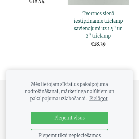
€36.54
Tvertnes sienā
iestiprināmie triclamp
savienojumi uz 1.5" un
2" triclamp
€18.39
Mēs lietojam sīkfailus pakalpojuma
nodrošināšanai, mārketinga nolūkiem un
PRIVĀTUMA POLITIKA
DISTANCES LĪGUMS
pakalpojuma uzlabošanai.
Pielāgot
SĪKDATNES
Pieņemt visus
Pieņemt tikai nepieciešamos