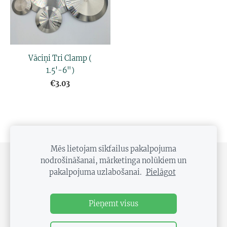
Vāciņi Tri Clamp (
1.5'-6")
€3.03
Mēs lietojam sīkfailus pakalpojuma
nodrošināšanai, mārketinga nolūkiem un
PRIVĀTUMA POLITIKA
DISTANCES LĪGUMS
pakalpojuma uzlabošanai.
Pielāgot
SĪKDATNES
Pieņemt visus