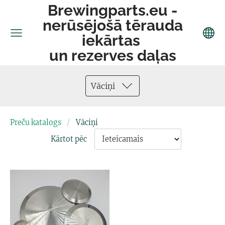
Brewingparts.eu -
nerūsējošā tērauda
iekārtas
un rezerves daļas
Vāciņi
Preču katalogs
Vāciņi
Kārtot pēc