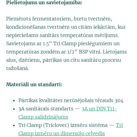
Pielietojums un savietojamība:
Piemērots fermentatoriem, bretu tvertnēm,
kondicionēšanas tvertnēm un citām iekārtām, kur
nepieciešams sanitārs temperatūras mērījums.
Savietojams ar 1.5" Tri Clamp pieslēgumiem un
temperatūras zondēm ar 1/2" BSP vītni. Lietojams
alus, dzērienu, pārtikas un citu sanitāru procesu
ražošanā.
Materiāli un standarti:
Pārtikas kvalitātes nerūsējošais tērauds 304
3A sanitārais standarts —
3A un DIN Tri-
Clamp salīdzinājums
Tri Clamp (Triclover) izmēru sistēma —
Tri
Clamp izmēru un dimensiju ceļvedis