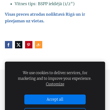
Vītnes tips: BSPP iekšējā (1/2")
Visas preces atrodas noliktavā Rīgā un ir
pieejamas uz vietas.
We use cookies to deliver services, for
marketing and to improve your experience.
PRIVĀTUMA POLITIKA
DISTANCES LĪGUMS
Customize
SĪKDATNES
Accept all