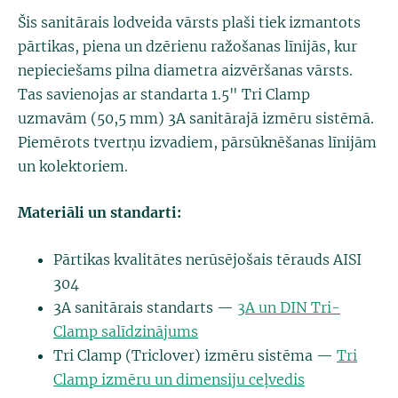
Šis sanitārais lodveida vārsts plaši tiek izmantots
pārtikas, piena un dzērienu ražošanas līnijās, kur
nepieciešams pilna diametra aizvēršanas vārsts.
Tas savienojas ar standarta 1.5" Tri Clamp
uzmavām (50,5 mm) 3A sanitārajā izmēru sistēmā.
Piemērots tvertņu izvadiem, pārsūknēšanas līnijām
un kolektoriem.
Materiāli un standarti:
Pārtikas kvalitātes nerūsējošais tērauds AISI
304
3A sanitārais standarts —
3A un DIN Tri-
Clamp salīdzinājums
Tri Clamp (Triclover) izmēru sistēma —
Tri
Clamp izmēru un dimensiju ceļvedis