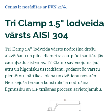
Cenas ir norādītas ar PVN 21%.
Tri Clamp 1.5" lodveida
vārsts AISI 304
Tri Clamp 1.5" lodveida vārsts nodrošina drošu
aizvēršanu un pilna diametra caurplūdi sanitārajās
cauruļvadu sistēmās. Tri Clamp savienojums ļauj
ātru un higēnisku uzstādīšanu, padarot šo vārstu
piemērotu pārtikas, piena un dzērienu nozarēm.
Nerūsējošā tērauda konstrukcija nodrošina
ilgmūžību un CIP tīrīšanas procesu savietojamību.