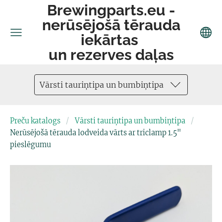
Brewingparts.eu -
nerūsējošā tērauda
iekārtas
un rezerves daļas
Vārsti tauriņtipa un bumbiņtipa
Preču katalogs
Vārsti tauriņtipa un bumbiņtipa
Nerūsējošā tērauda lodveida vārts ar triclamp 1.5"
pieslēgumu