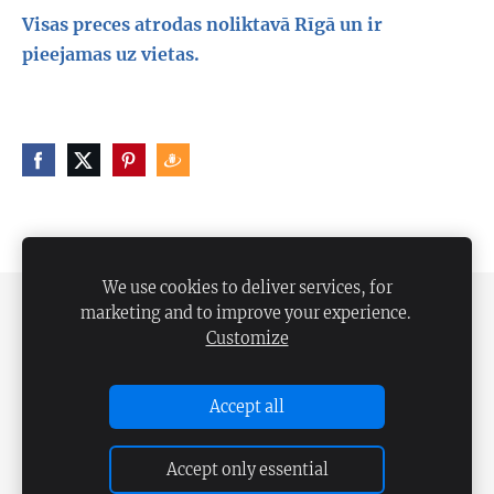
Visas preces atrodas noliktavā Rīgā un ir
pieejamas uz vietas.
We use cookies to deliver services, for
marketing and to improve your experience.
PRIVĀTUMA POLITIKA
DISTANCES LĪGUMS
Customize
SĪKDATNES
Accept all
Accept only essential