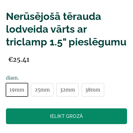
Nerūsējošā tērauda
lodveida vārts ar
triclamp 1.5" pieslēgumu
€25.41
diam.
19mm
25mm
32mm
38mm
IELIKT GROZĀ